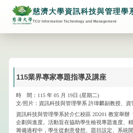
跳
慈濟大學資訊科技與管理學
到
主
TCU Information Technology and Management
要
內
容
區
115業界專家專題指導及講座
時 間：115 年 05 月 19日 (星期二)
文/照片：資訊科技與管理學系 許瑋麟副教授、資
資訊科技與管理學系於介仁校區 2D201 教室
企劃與進度。活動旨在協助學生檢視專題進度、
籌備過程中，學生從創意發想、題目設定、系統