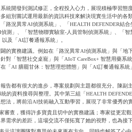
、系統開發到測試修正，全程投入心力，展現積極學習態
許多組別嘗試運用最新的資訊科技來解決現實生活中的各
況異常AI偵測系統」、「HEALTH DEFENDER結
測」、「智慧物聯實驗室-人員管制偵測系統」、「智慧社交桌
」以及「AI訂餐通報系統」。
闢的實務建議。例如在「路況異常AI偵測系統」與「地下
「智慧社交桌寵」與「AIoT CareBox+ 智慧用
「AI 膳罷甘休：智慧理想體態」與「AI訂餐通報系統」
題報告都有很大的進步，專案規劃與主題都很充分。陳副
代傳統的資料搜尋與整理。其中第三組「HEALTH DEFE
好的創新想法，將前沿AI技術融入互動學習，展現了非常優秀
專家審查，獲得許多寶貴且切中的實務建議；專家從更宏
業界需求的差距，這場交流不僅拓寬了她的視野，也為接
她表示這讓團隊對專題的未來更有方向，同時也解答了心