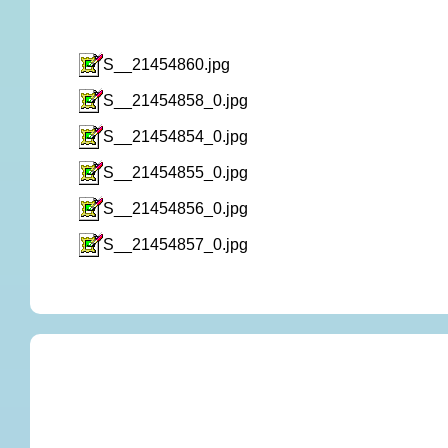
S__21454860.jpg
S__21454858_0.jpg
S__21454854_0.jpg
S__21454855_0.jpg
S__21454856_0.jpg
S__21454857_0.jpg