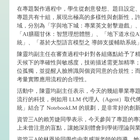
在專題製作過程中，學生從創意發想、題目設定
專題共有十組，展現出極高的多樣性與創新性，
域，分別為「字與地下城：專業英文射擊遊戲」、「路
「AI膳罷甘休：智慧理想體態」、「地下道水位AI偵
統」、「基於大型語言模型之 導師支援輔助系統
陳靈均副主任在審查過程中針對各組痛點給予了精
天候下的準確性與敏感度，技術描述需更加精準；針對
位孤獨，並提醒人臉辨識與個資同意的合規性；而在
考量實際應用流程的合理性。
活動中，陳靈均副主任表示，今天的幾組畢業專
流行的科技，例如用 LLM 代理人（Agent）取
統」結合了 NotebookLM 的規劃，是非常
資管三A的賴芳婕同學表示，今天參與了專題的
上未曾注意的盲點，讓她深刻體會到學術理論與
資管三A的林恩瑜同學也由衷感謝老師的指導，