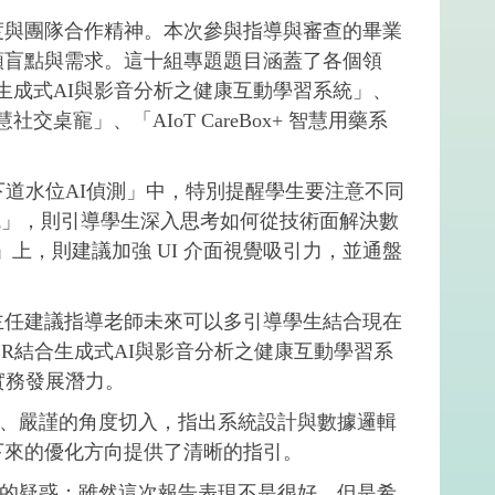
度與團隊合作精神。本次參與指導與審查的畢業
類盲點與需求。這十組專題題目涵蓋了各個領
合生成式AI與影音分析之健康互動學習系統」、
寵」、「AIoT CareBox+ 智慧用藥系
道水位AI偵測」中，特別提醒學生要注意不同
藥系統」，則引導學生深入思考如何從技術面解決數
上，則建議加強 UI 介面視覺吸引力，並通盤
主任建議指導老師未來可以多引導學生結合現在
NDER結合生成式AI與影音分析之健康互動學習系
的實務發展潛力。
觀、嚴謹的角度切入，指出系統設計與數據邏輯
下來的優化方向提供了清晰的指引。
中的疑惑；雖然這次報告表現不是很好，但是希